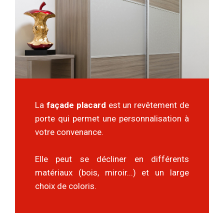
La
façade placard
est un revêtement de
porte qui permet une personnalisation à
votre convenance.
Elle peut se décliner en différents
matériaux (bois, miroir...) et un large
choix de coloris.