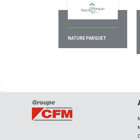
NATURE PARQUET
N
N
C