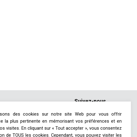
Suivez-nous
lisons des cookies sur notre site Web pour vous offrir
Parquet
nce la plus pertinente en mémorisant vos préférences et en
Pierre naturelle
os visites. En cliquant sur « Tout accepter », vous consentez
Plâtre & isolation
ation de TOUS les cookies. Cependant, vous pouvez visiter les