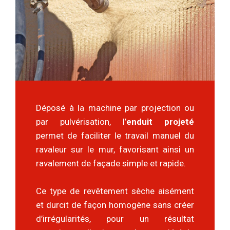
Déposé à la machine par projection ou
par pulvérisation, l’
enduit projeté
permet de faciliter le travail manuel du
ravaleur sur le mur, favorisant ainsi un
ravalement de façade simple et rapide.
Ce type de revêtement sèche aisément
et durcit de façon homogène sans créer
d’irrégularités, pour un résultat