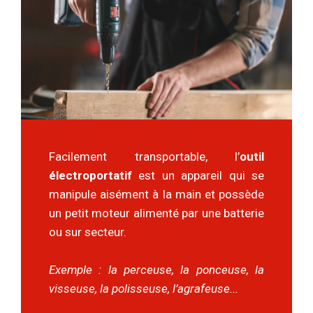
Facilement transportable, l’
outil
électroportatif
est un appareil qui se
manipule aisément à la main et possède
un petit moteur alimenté par une batterie
ou sur secteur.
Exemple : la perceuse, la ponceuse, la
visseuse, la polisseuse, l’agrafeuse...