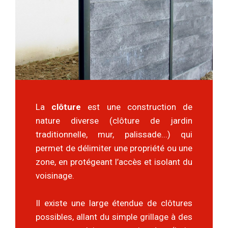
La
clôture
est une construction de
nature diverse (clôture de jardin
traditionnelle, mur, palissade...) qui
permet de délimiter une propriété ou une
zone, en protégeant l’accès et isolant du
voisinage.
Il existe une large étendue de clôtures
possibles, allant du simple grillage à des